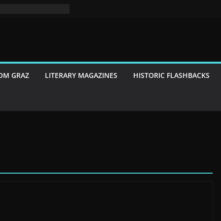
NSAALS
atlantis ist weit…“
 „atlantis ist
net
OM GRAZ
LITERARY MAGAZINES
HISTORIC FLASHBACKS